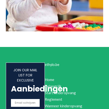
ethylo.be
JOIN OUR MAIL
LIST FOR
Home
EXCLUSIVE
Aanbiedingen
Belangrijk
Start kinderopvang
Reglement
Wanneer kinderopvang